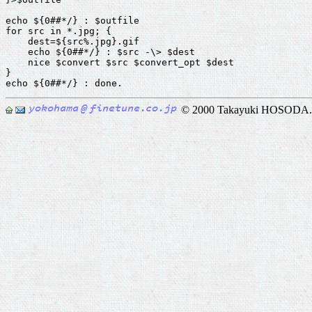
echo ${0##*/} : $outfile

for src in *.jpg; {

    dest=${src%.jpg}.gif

    echo ${0##*/} : $src -\> $dest

    nice $convert $src $convert_opt $dest

}

© 2000 Takayuki HOSODA.