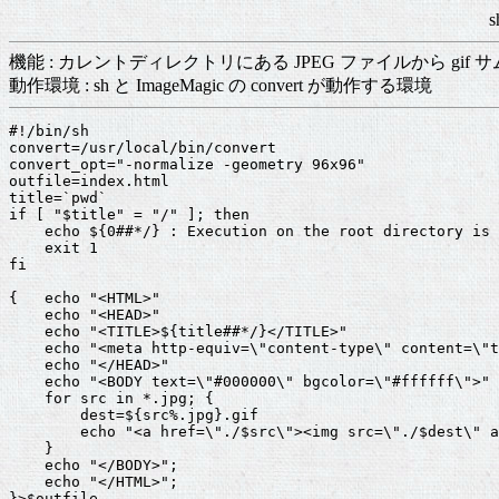
s
機能 : カレントディレクトリにある JPEG ファイルから gif 
動作環境 : sh と ImageMagic の convert が動作する環境
#!/bin/sh

convert=/usr/local/bin/convert

convert_opt="-normalize -geometry 96x96"

outfile=index.html

title=`pwd`

if [ "$title" = "/" ]; then

    echo ${0##*/} : Execution on the root directory is 
    exit 1

fi

{   echo "<HTML>"

    echo "<HEAD>"

    echo "<TITLE>${title##*/}</TITLE>"

    echo "<meta http-equiv=\"content-type\" content=\"t
    echo "</HEAD>"

    echo "<BODY text=\"#000000\" bgcolor=\"#ffffff\">"

    for src in *.jpg; {

        dest=${src%.jpg}.gif

        echo "<a href=\"./$src\"><img src=\"./$dest\" a
    }

    echo "</BODY>";

    echo "</HTML>";

}>$outfile
