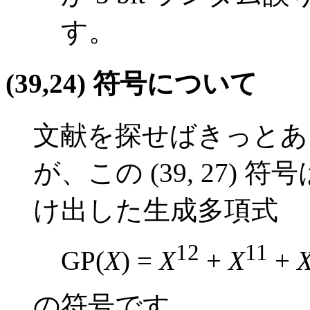
す。
(39,24) 符号について
文献を探せばきっとあ
が、この (39, 27)
け出した生成多項式
12
11
GP(
X
) =
X
+
X
+
の符号です。