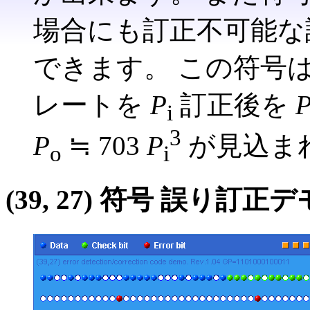
場合にも訂正不可能な
できます。 この符号
レートを
P
訂正後を
i
3
P
≒ 703
P
が見込ま
o
i
(39, 27) 符号 誤り