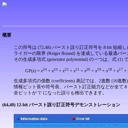
概要
この符号は (72,48) バースト誤り訂正符号を 8-bi
ライガーの限界 (Reiger Bound) を達成している最適バースト誤り訂正
その生成多項式 (generator polynomial) の一つは、式 (
24
23
22
21
20
19
18
17
GP(
x
) =
x
+
x
+
x
+
x
+
x
+
x
+
x
+
x
+
生成多項式の係数 (coefficients) 表記では、2進数 (16進数
情報ビット長や符号長、バースト訂正能力などが全て 8
全ビットが '1' になった誤りも検出できます。
(64,40) 12-bit バースト誤り訂正符号デモンストレーション