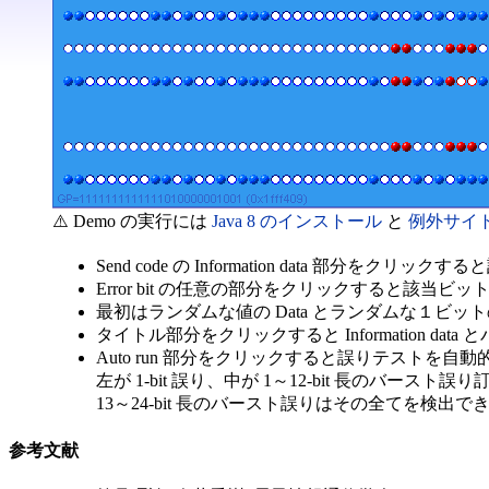
⚠️ Demo の実行には
Java 8 のインストール
と
例外サイ
Send code の Information data 部分をク
Error bit の任意の部分をクリックすると該当ビ
最初はランダムな値の Data とランダムな１ビ
タイトル部分をクリックすると Information d
Auto run 部分をクリックすると誤りテストを自
左が 1-bit 誤り、中が 1～12-bit 長のバース
13～24-bit 長のバースト誤りはその全てを検出
参考文献