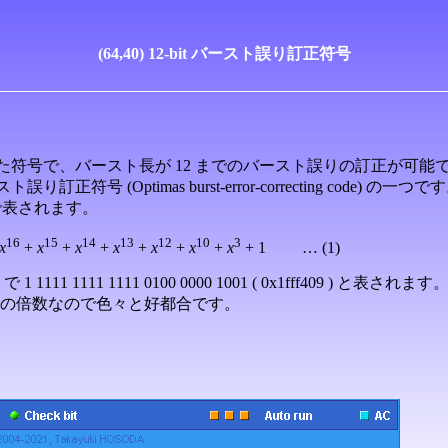
(64,40) 12-bit バースト誤り訂正符号
t 短縮した符号で、バースト長が 12 までのバースト誤りの訂正が可能
符号 (Optimas burst-error-correcting code) の一つで
1) で表されます。
16
15
14
13
12
10
3
x
+
x
+
x
+
x
+
x
+
x
+
x
+ 1 … (1)
) で
1 1111 1111 1111 0100 0000 1001
( 0x1fff409 ) と表されます
 の倍数なので色々と好都合です。