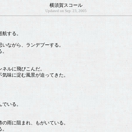
横須賀スコール
Updated on Sep. 23, 2005
巡航する。
思いながら、ランデブーする。
る。
ンネルに飛びこんだ。
不気味に淀む風景が迫ってきた。
。
んでいる。
涛の雨に阻まれ、もがいている。
る。