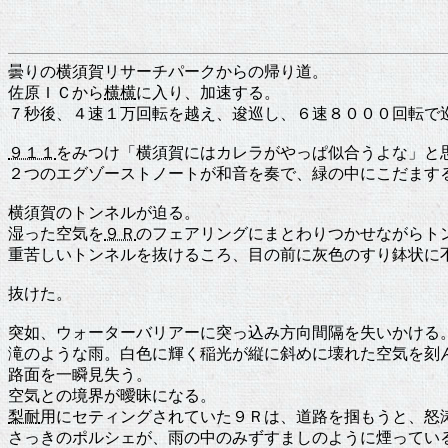
曇りの横須賀リサーチパークからの帰り道。
佐原ＩＣから
横横
に入り、加速する。
７秒後、４速１万回転を越え、逡巡し、６速８０００回転で
９１１
をみつけ「横須賀にはカレラがやっぱ似合うよな」と
２つのエグゾーストノートが和音を奏で、緑の中にこだます
横須賀のトンネルが迫る。
湿った空気を
９Ｒ
のフェアリングにまとわりつかせながらト
重苦しいトンネルを抜けるころ、目の前に灰色のすり鉢状に
抜けた。
突如、ウォーターバリアーに突っ込み方向間隔を失いかける
滝のような雨。白色に輝く稲光が縦に斜めに壊れた空気を刻
路面を一瞬見失う。
空気との境界が曖昧になる。
梨耐
用にセティングされていた９Ｒは、道路を掴もうと、怒
さっきのポルシェが、雨の中のみずすましのように煙ってい