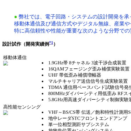
●
弊社では、電子回路・システムの設計開発を承
移動体通信及び通信方式やデジタル無線、産業や
特に高信頼性や性能が重要な次のような分野での
*1
設計試作（開発実績例
）
移動体通信
1.9GHz帯 8チャネル 3波干渉合成装置
16QAMフェージング歪み補償実験装置
UHF 帯低歪み補償増幅器
マルチキャリア送信信号生成実験装置
TDMA 通信用ベースバンド試験信号発
800MHzダイバーシティ用低歪み RFス
5.8GHz用高速ダイバーシティ制御実験
高性能センシング
VHF～BS/CS帯 伝送／飽和特性計測用S
地中レーダSTCフロントエンドアンプ
単一位相型測距サブシステム
放牧牛位置センシングシステム