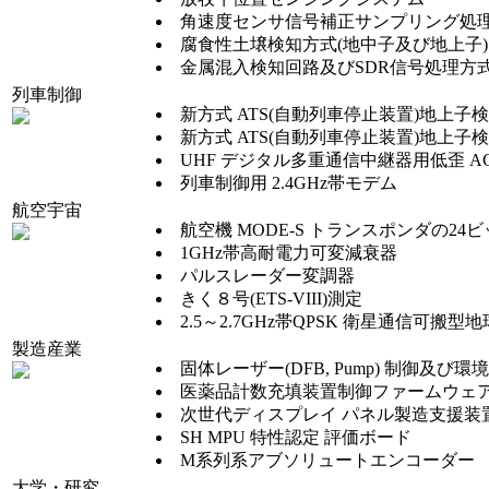
角速度センサ信号補正サンプリング処
腐食性土壌検知方式(地中子及び地上子)
金属混入検知回路及びSDR信号処理方
列車制御
新方式 ATS(自動列車停止装置)地上子検出
新方式 ATS(自動列車停止装置)地上子検
UHF デジタル多重通信中継器用低歪 
列車制御用 2.4GHz帯モデム
航空宇宙
航空機 MODE-S トランスポンダの2
1GHz帯高耐電力可変減衰器
パルスレーダー変調器
きく８号(ETS-VIII)測定
2.5～2.7GHz帯QPSK 衛星通信可
製造産業
固体レーザー(DFB, Pump) 制御及び
医薬品計数充填装置制御ファームウェ
次世代ディスプレイ パネル製造支援装
SH MPU 特性認定 評価ボード
M系列系アブソリュートエンコーダー
大学・研究