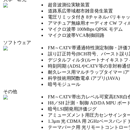
超音波測位実験装置
道路系広帯域都市雑音発生装置
電圧リミッタ付き 8チャネルバリキャ
アマチュア無線用オーディオ CW フィ
マイクロ波帯 100Mbps QPSK モデム
マイクロ波帯VCA制御回路
ソフトウェア
FM～CATV帯通過特性測定制御・評価
誤り訂正符号(BCH符号、バースト誤り訂正符
デジタルフィルタ(ルートナイキストフィルタ
時刻同期 (ADSLやCATV等の非対称通信
耐久レース用マルチラップタイマー iアプリ
科学技術用関数電卓 iアプリ(JAVA)
暗号モジュール
その他
FM～CATV帯出力レベル可変高ENR
H8／SH 計測・制御 AD/DA MPU ボー
暗号LSI開発用評価ジグ
アミューズメント用圧力センサインタ
1.3μm 光 CDMA 用 2GHzベースバン
テーマパーク用 光リモートコントロー