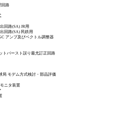
理回路
式
回路(SA) JR用
出回路(SA) 民鉄用
AGC アンプ及びベクトル調整器
4ビットバースト誤り最尤訂正回路
搬型地球局 モデム方式検討・部品評価
環境モニタ装置
ア
置