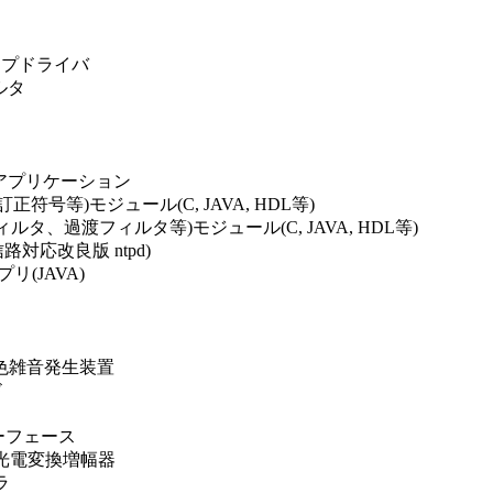
ップドライバ
ルタ
アプリケーション
号等)モジュール(C, JAVA, HDL等)
、過渡フィルタ等)モジュール(C, JAVA, HDL等)
路対応改良版 ntpd)
(JAVA)
白色雑音発生装置
ド
ーフェース
ド 光電変換増幅器
ラ